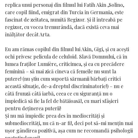
replica unui personaj din filmul lui Fatih Akin ,Solino,
care copil fiind, emigrat din Turcia în Germania, este
fascinat de zeitatea, numită Regizor. Și îl întreabă pe
regizor, cu vocea tremurândă, dacă există ceva mai
înălțător decât Arta.
Eu am rămas copilul din filmul lui Akin, Gigi, și cu acești
ochi privesc pelicula de celuloid. Slavă Domnului, că în
lumea fraților Lumière, criticimea, și ea cu precădere
feminină – să mai zică cineva că femeile nu sunt la
putere! (nu știu cum suportă sărmanii bărbați critici
această situație, de-a dreptul discriminatorie!) – nu e
câtă frunză câtă iarbă, ceea ce cu siguranță nu o
împiedică să fie la fel de bătăioasă!, cu mari sfâșieri
pentru deținerea puterii!
Și nu mă împiedic prea des în mediocrități și
submediocrități, nu că n-ar fi!, deci pot să-mi mențin mai
ușor gândirea pozitivă, așa cum ne recomandă psihologii
pretutindenari!