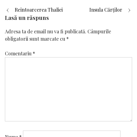
Navigare
Reîntoarcerea Thaliei
Insula Cărților
Lasă un răspuns
în
Adresa ta de email nu va fi publicată.
Câmpurile
articole
obligatorii sunt marcate cu
*
Comentariu
*
Nume
*