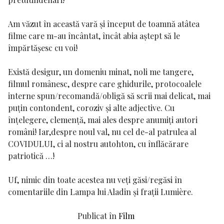
Am văzut în această vară și început de toamnă atâtea
filme care m-au încântat, încât abia aștept să le
împărtășesc cu voi!
Există desigur, un domeniu minat, noli me tangere,
filmul românesc, despre care ghidurile, protocoalele
interne spun/recomandă/obligă să scrii mai delicat, mai
puțin contondent, coroziv și alte adjective. Cu
înțelegere, clemență, mai ales despre anumiți autori
români! Iar,despre noul val, nu cel de-al patrulea al
COVIDULUI, ci al nostru autohton, cu înflăcărare
patriotică …!
Uf, nimic din toate acestea nu veți găsi/regăsi în
comentariile din Lampa lui Aladin și frații Lumière.
Publicat în
Film