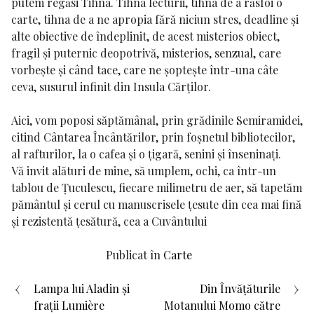
putem regăsi Tihna. Tihna lecturii, tihna de a răsfoi o
carte, tihna de a ne apropia fără niciun stres, deadline și
alte obiective de îndeplinit, de acest misterios obiect,
fragil și puternic deopotrivă, misterios, senzual, care
vorbește și când tace, care ne șoptește într-una câte
ceva, susurul infinit din Insula Cărților.
Aici, vom poposi săptămânal, prin grădinile Semiramidei,
citind Cântarea Încântărilor, prin foșnetul bibliotecilor,
al rafturilor, la o cafea și o țigară, senini și înseninați.
Vă invit alături de mine, să umplem, ochi, ca într-un
tablou de Țuculescu, fiecare milimetru de aer, să tapetăm
pământul și cerul cu manuscrisele țesute din cea mai fină
și rezistentă țesătură, cea a Cuvântului
Publicat în
Carte
Navigare
Lampa lui Aladin și
Din Învățăturile
frații Lumière
Motanului Momo către