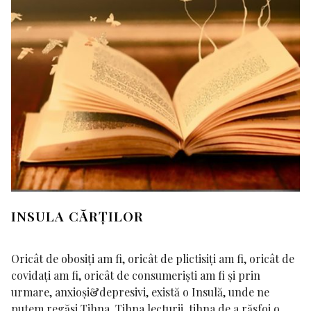
INSULA CĂRȚILOR
Oricât de obosiți am fi, oricât de plictisiți am fi, oricât de
covidați am fi, oricât de consumeriști am fi și prin
urmare, anxioși&depresivi, există o Insulă, unde ne
putem regăsi Tihna. Tihna lecturii, tihna de a răsfoi o