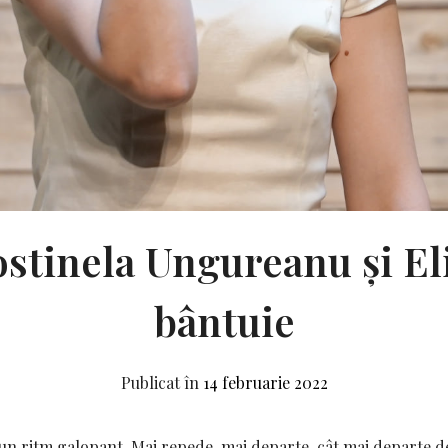
stinela Ungureanu și El
bântuie
Publicat în
14 februarie 2022
un ritm galopant. Mai repede, mai departe, cât mai departe de