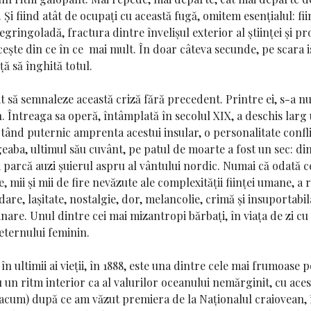
Și fiind atât de ocupați cu această fugă, omitem esențialul: fii
degringoladă, fractura dintre învelișul exterior al științei și p
cește din ce în ce mai mult. În doar câteva secunde, pe scara i
ță să înghită totul.
it să semnaleze această criză fără precedent. Printre ei, s-a n
n
. Întreaga sa operă, întâmplată în secolul XIX, a deschis larg
ând puternic amprenta acestui insular, o personalitate conflic
eaba, ultimul său cuvânt, pe patul de moarte a fost un sec: dim
i parcă auzi șuierul aspru al vântului nordic. Numai că odată c
 mii și mii de fire nevăzute ale complexității ființei umane, a r
ădare, lașitate, nostalgie, dor, melancolie, crimă și insuportabi
nare. Unul dintre cei mai mizantropi bărbați, în viața de zi cu 
eternului feminin.
ă în ultimii ai vieții, în 1888, este una dintre cele mai frumoase 
 un ritm interior ca al valurilor oceanului nemărginit, cu ace
acum) după ce am văzut premiera de la Naționalul craiovean, în