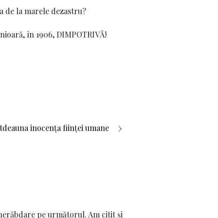
a de la marele dezastru?
inioară, în 1906,
DIMPOTRIVĂ
!
tdeauna inocența ființei umane
nerăbdare pe următorul. Am citit și