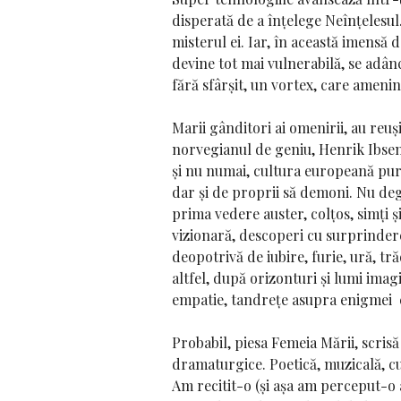
disperată de a înțelege Neînțelesul. 
misterul ei. Iar, în această imensă 
devine tot mai vulnerabilă, se adân
fără sfârșit, un vortex, care amenin
Marii gânditori ai omenirii, au reuș
norvegianul de geniu,
Henrik Ibse
și nu numai, cultura europeană purt
dar și de proprii să demoni. Nu deg
prima vedere auster, colțos, simți ș
vizionară, descoperi cu surprindere,
deopotrivă de iubire, furie, ură, tr
altfel, după orizonturi și lumi imagi
empatie, tandrețe asupra enigmei 
Probabil, piesa
Femeia Mării
, scris
dramaturgice. Poetică, muzicală, cu
Am recitit-o (și așa am perceput-o 