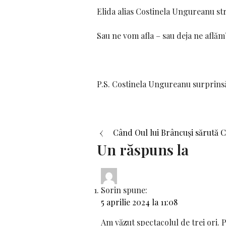
Elida alias Costinela Ungureanu st
Sau ne vom afla – sau deja ne aflăm?
P.S. Costinela Ungureanu surprinsă
Navigare
Când Oul lui Brâncuși sărută 
Un răspuns la
în
articole
Sorin
spune:
5 aprilie 2024 la 11:08
Am văzut spectacolul de trei ori. 