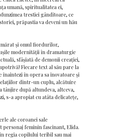
nța umană, spiritualitatea ei,
rofunzimea trestiei gânditoare, ce
storiei, prăpastia va deveni un hău
umărat și omul fiordurilor,
 ușile modernității în dramaturgie
tuală, sfâșiată de demonii creației,
potrivă! Fiecare text al său pare la
e înaintezi în opera sa inovatoare și
elațiilor dintr-un cuplu, alcătuire
la tânjire după altundeva, altceva,
zi, s-a apropiat cu atâta delicatețe,
perle ale coroanei sale
st personaj feminin fascinant,
Elida.
 regia copilului teribil sau mai