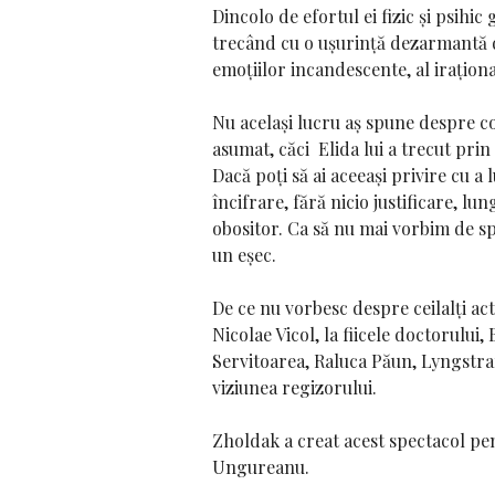
Dincolo de efortul ei fizic și psihi
trecând cu o ușurință dezarmantă de
emoțiilor incandescente, al irațional
Nu același lucru aș spune despre con
asumat, căci Elida lui a trecut prin
Dacă poți să ai aceeași privire cu a
încifrare, fără nicio justificare, l
obositor. Ca să nu mai vorbim de spaț
un eșec.
De ce nu vorbesc despre ceilalți act
Nicolae Vicol, la fiicele doctorulu
Servitoarea, Raluca Păun, Lyngstrand
viziunea regizorului.
Zholdak a creat acest spectacol pent
Ungureanu.