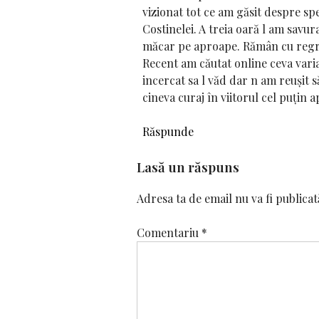
vizionat tot ce am găsit despre spe
Costinelei. A treia oară l am savu
măcar pe aproape. Rămân cu regretu
Recent am căutat online ceva vari
incercat sa l văd dar n am reușit 
cineva curaj în viitorul cel puțin
Răspunde
Lasă un răspuns
Adresa ta de email nu va fi publicat
Comentariu
*