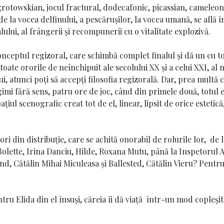
c grotowskian, jocul fractural, dodecafonic, picassian, cameleo
 la vocea delfinului, a pescărușilor, la vocea umană, se află
ului, al frângerii și recompunerii cu o vitalitate explozivă.
ceptul regizoral, care schimbă complet finalul și dă un cu totu
 toate ororile de neînchipuit ale secolului XX și a celui XXI, a
 lui, atunci poți să accepți filosofia regizorală. Dar, prea mult
ungimi fără sens, patru ore de joc, când din primele două, totul 
iul scenografic creat tot de el, linear, lipsit de orice estetică
ori din distribuție, care se achită onorabil de rolurile lor, de 
i, Bolette, Irina Danciu, Hilde, Roxana Mutu, până la Inspetoru
, Cătălin Mihai Miculeasa și Ballested, Cătălin Vieru? Pentru c
ru Elida din el însuși, căreia îi dă viață într-un mod copleșit