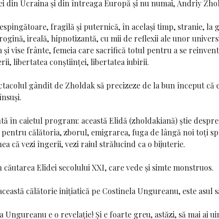
egiei din Ucraina și din întreaga Europă și nu numai,
Andriy Zho
spingătoare, fragilă și puternică, în același timp, stranie, la 
gină, ireală, hipnotizantă, cu mii de reflexii ale unor univers
și vise frânte, femeia care sacrifică totul pentru a se reinven
i, libertatea conștiinței, libertatea iubirii.
ectacolul gândit de Zholdak să precizeze de la bun început că e
însuși.
tă în caietul program: această Elidă (zholdakiană) știe despre 
pentru călătoria, zborul, emigrarea, fuga de lângă noi toți s
a că vezi îngerii, vezi raiul strălucind ca o bijuterie.
 căutarea Elidei secolului XXI, care vede și simte monstruos.
ceastă călătorie inițiatică pe Costinela Ungureanu, este asul 
 Ungureanu e o revelație! Și e foarte greu, astăzi, să mai ai uim