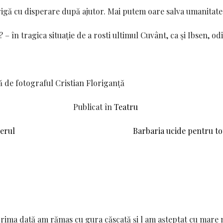
rigă cu disperare după ajutor. Mai putem oare salva umanitate
 – în tragica situație de a rosti ultimul Cuvânt, ca și Ibsen, od
 de fotograful Cristian Floriganță
Publicat în
Teatru
Cerul
Barbaria ucide pentru to
Prima dată am rămas cu gura căscată și l am așteptat cu mare 