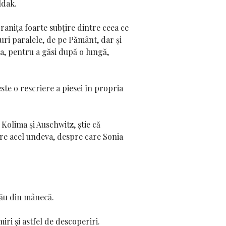
ldak.
granița foarte subțire dintre ceea ce
uri paralele, de pe Pământ, dar și
ta, pentru a găsi după o lungă,
ste o rescriere a piesei în propria
Kolima și Auschwitz, știe că
pre acel undeva, despre care Sonia
său din mânecă.
iri și astfel de descoperiri.