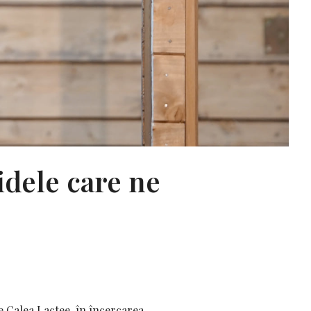
idele care ne
 Calea Lactee, în încercarea