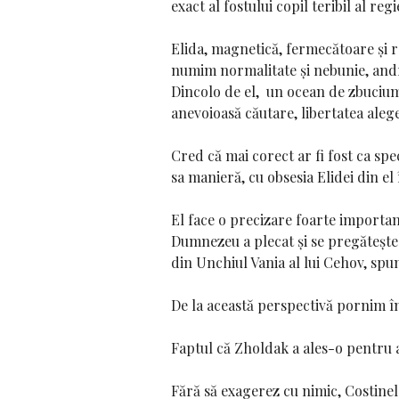
exact al fostului copil teribil al r
Elida, magnetică, fermecătoare și re
numim normalitate și nebunie, andro
Dincolo de el, un ocean de zbucium 
anevoioasă căutare, libertatea alegeri
Cred că mai corect ar fi fost ca sp
sa manieră, cu obsesia Elidei din el 
El face o precizare foarte importan
Dumnezeu a plecat și se pregătește 
din Unchiul Vania al lui Cehov, spune
De la această perspectivă pornim în
Faptul că Zholdak a ales-o pentru a
Fără să exagerez cu nimic, Costinela