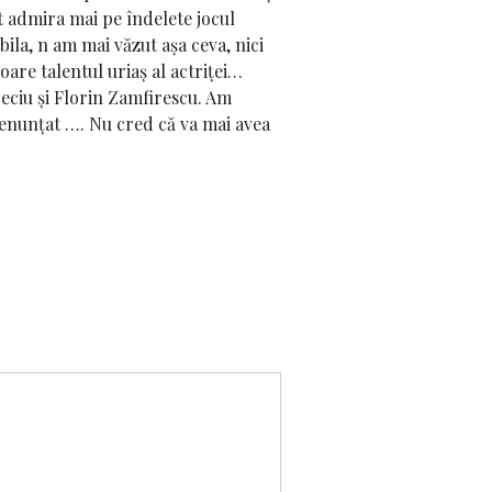
ut admira mai pe îndelete jocul
ila, n am mai văzut așa ceva, nici
are talentul uriaș al actriței…
eciu și Florin Zamfirescu. Am
 renunțat …. Nu cred că va mai avea