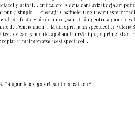
ctacol și actori … critica, etc. A doua oară avizat deja am put
rat pur și simplu…. Prestația Costinelei Ungureanu este incredib
l că a fost nevoie de un regizor străin pentru a pune în valo
ante de Femeia marii … M am oprit la un spectacol cu Valeria S
să trec de cam 5 minute, apoi am frunzărit puțin prin el și am
 apropiat sa mai monteze acest spectacol …
ă.
Câmpurile obligatorii sunt marcate cu
*