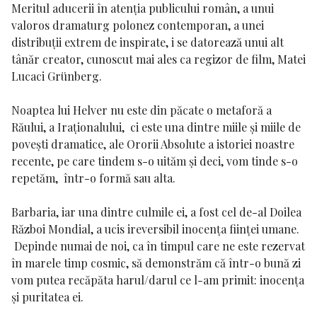
Meritul aducerii în atenția publicului român, a unui
valoros dramaturg polonez contemporan, a unei
distribuții extrem de inspirate, i se datorează unui alt
tânăr creator, cunoscut mai ales ca regizor de film, Matei
Lucaci Grünberg.
Noaptea lui Helver nu este din păcate o metaforă a
Răului, a Iraționalului, ci este una dintre miile și miile de
povești dramatice, ale Ororii Absolute a istoriei noastre
recente, pe care tindem s-o uităm și deci, vom tinde s-o
repetăm, într-o formă sau alta.
Barbaria, iar una dintre culmile ei, a fost cel de-al Doilea
Război Mondial, a ucis ireversibil inocența ființei umane.
Depinde numai de noi, ca în timpul care ne este rezervat
în marele timp cosmic, să demonstrăm că într-o bună zi
vom putea recăpăta harul/darul ce l-am primit: inocența
și puritatea ei.