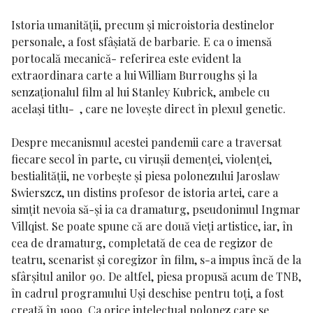
Istoria umanității, precum și microistoria destinelor
personale, a fost sfâșiată de barbarie. E ca o imensă
portocală mecanică-
referirea este evident la
extraordinara carte a lui William Burroughs și la
senzaționalul film al lui Stanley Kubrick, ambele cu
același titlu- , care ne lovește direct în plexul genetic.
Despre mecanismul acestei pandemii care a traversat
fiecare secol în parte, cu virușii demenței, violenței,
bestialității, ne vorbește și piesa polonezului Jaroslaw
Swierszcz, un distins profesor de istoria artei, care a
simțit nevoia să-și ia ca dramaturg, pseudonimul Ingmar
Villqist. Se poate spune că are două vieți artistice, iar, în
cea de dramaturg, completată de cea de regizor de
teatru, scenarist și coregizor în film, s-a impus încă de la
sfârșitul anilor 90. De altfel, piesa propusă acum de TNB,
în cadrul programului Uși deschise pentru toți, a fost
creată în 1999. Ca orice intelectual polonez care se