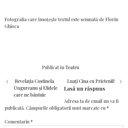
Fotografia care însoțește textul este semnată de Florin
Ghioca
Publicat în
Teatru
Navigare
Revelația Costinela
Luați Cina cu Prietenii!
Ungureanu și Elidele
Lasă un răspuns
în
care ne bântuie
Adresa ta de email nu va fi
articole
publicată.
Câmpurile obligatorii sunt marcate cu
*
Comentariu
*