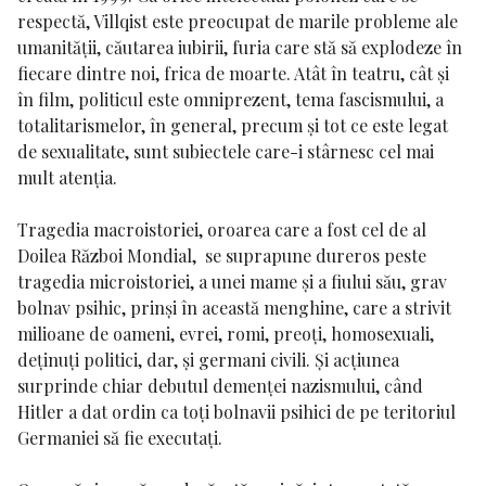
respectă, Villqist este preocupat de marile probleme ale
umanității, căutarea iubirii, furia care stă să explodeze în
fiecare dintre noi, frica de moarte. Atât în teatru, cât și
în film, politicul este omniprezent, tema fascismului, a
totalitarismelor, în general, precum și tot ce este legat
de sexualitate, sunt subiectele care-i stârnesc cel mai
mult atenția.
Tragedia macroistoriei, oroarea care a fost cel de al
Doilea Război Mondial, se suprapune dureros peste
tragedia microistoriei, a unei mame și a fiului său, grav
bolnav psihic, prinși în această menghine, care a strivit
milioane de oameni, evrei, romi, preoți, homosexuali,
deținuți politici, dar, și germani civili. Și acțiunea
surprinde chiar debutul demenței nazismului, când
Hitler a dat ordin ca toți bolnavii psihici de pe teritoriul
Germaniei să fie executați.