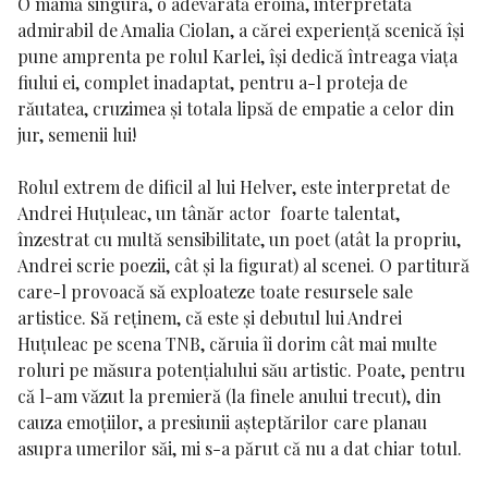
O mamă singură, o adevărată eroină, interpretată
admirabil de Amalia Ciolan, a cărei experiență scenică își
pune amprenta pe rolul Karlei, își dedică întreaga viața
fiului ei, complet inadaptat, pentru a-l proteja de
răutatea, cruzimea și totala lipsă de empatie a celor din
jur, semenii lui!
Rolul extrem de dificil al lui Helver, este interpretat de
Andrei Huțuleac, un tânăr actor foarte talentat,
înzestrat cu multă sensibilitate, un poet (atât la propriu,
Andrei scrie poezii, cât și la figurat) al scenei. O partitură
care-l provoacă să exploateze toate resursele sale
artistice. Să reținem, că este și debutul lui Andrei
Huțuleac pe scena TNB, căruia îi dorim cât mai multe
roluri pe măsura potențialului său artistic. Poate, pentru
că l-am văzut la premieră (la finele anului trecut), din
cauza emoțiilor, a presiunii așteptărilor care planau
asupra umerilor săi, mi s-a părut că nu a dat chiar totul.