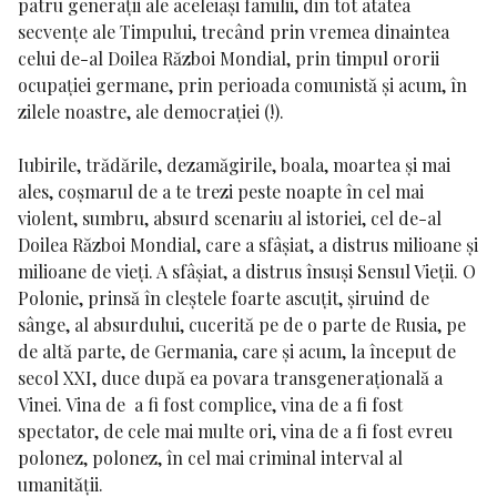
patru generații ale aceleiași familii, din tot atâtea
secvențe ale Timpului, trecând prin vremea dinaintea
celui de-al Doilea Război Mondial, prin timpul ororii
ocupației germane, prin perioada comunistă și acum, în
zilele noastre, ale democrației (!).
Iubirile, trădările, dezamăgirile, boala, moartea și mai
ales, coșmarul de a te trezi peste noapte în cel mai
violent, sumbru, absurd scenariu al istoriei, cel de-al
Doilea Război Mondial, care a sfâșiat, a distrus milioane și
milioane de vieți. A sfâșiat, a distrus însuși Sensul Vieții. O
Polonie, prinsă în cleștele foarte ascuțit, șiruind de
sânge, al absurdului, cucerită pe de o parte de Rusia, pe
de altă parte, de Germania, care și acum, la început de
secol XXI, duce după ea povara transgenerațională a
Vinei. Vina de a fi fost complice, vina de a fi fost
spectator, de cele mai multe ori, vina de a fi fost evreu
polonez, polonez, în cel mai criminal interval al
umanității.