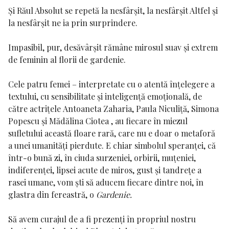
Și Răul Absolut se repetă la nesfârșit, la nesfârșit Altfel și
la nesfârșit ne ia prin surprindere.
Impasibil, pur, desăvârșit rămâne mirosul suav și extrem
de feminin al florii de gardenie.
Cele patru femei – interpretate cu o atentă înțelegere a
textului, cu sensibilitate și inteligență emoțională, de
către actrițele
Antoaneta Zaharia
,
Paula Niculiță
,
Simona
Popescu
și
Mădălina Ciotea
, au fiecare în miezul
sufletului această floare rară, care nu e doar o metaforă
a unei umanități pierdute. E chiar simbolul speranței, că
într-o bună zi, în ciuda surzeniei, orbirii, muțeniei,
indiferenței, lipsei acute de miros, gust și tandrețe a
rasei umane, vom ști să aducem fiecare dintre noi, în
glastra din fereastră, o
Gardenie.
Să avem curajul de a fi prezenți în propriul nostru