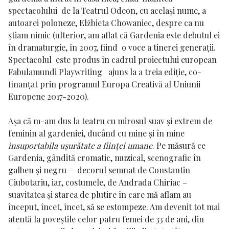
spectacolului de la Teatrul Odeon, cu același nume, a
autoarei poloneze,
Elżbieta Chowaniec
, despre ca nu
știam nimic (ulterior, am aflat că
Gardenia
este debutul ei
în dramaturgie, în 2007, fiind o voce a tinerei generații.
Spectacolul este produs în cadrul proiectului european
Fabulamundi Playwriting
ajuns la a treia ediție, co-
finanțat prin programul Europa Creativă al Uniunii
Europene 2017-2020).
Așa că m-am dus la teatru cu mirosul suav și extrem de
feminin al gardeniei, ducând cu mine și în mine
insuportabila ușurătate a ființei umane
. Pe măsură ce
Gardenia
, gândită cromatic, muzical, scenografic în
galben și negru – decorul semnat de
Constantin
Ciubotariu
, iar, costumele, de
Andrada Chiriac
–
suavitatea și starea de plutire în care mă aflam au
început, încet, încet, să se estompeze. Am devenit tot mai
atentă la poveștile celor patru femei de 33 de ani, din