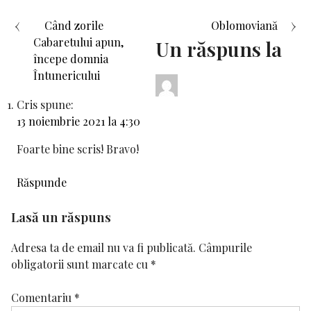
Navigare
Când zorile
Oblomoviană
Cabaretului apun,
Un răspuns la
în
începe domnia
Întunericului
articole
Cris
spune:
13 noiembrie 2021 la 4:30
Foarte bine scris! Bravo!
Răspunde
Lasă un răspuns
Adresa ta de email nu va fi publicată.
Câmpurile
obligatorii sunt marcate cu
*
Comentariu
*