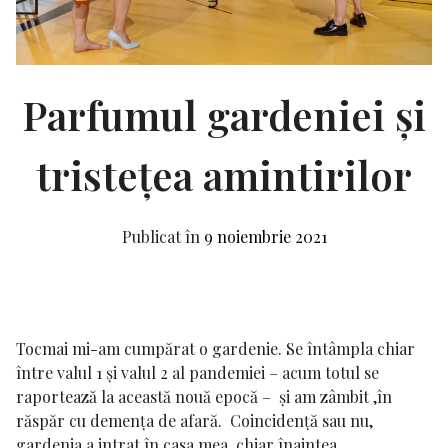
Parfumul gardeniei și
tristețea amintirilor
Publicat în
9 noiembrie 2021
Tocmai mi-am cumpărat o gardenie. Se întâmpla chiar
între valul 1 și valul 2 al pandemiei – acum totul se
raportează la această nouă epocă – și am zâmbit ,în
răspăr cu demența de afară. Coincidență sau nu,
gardenia a intrat în casa mea, chiar înaintea