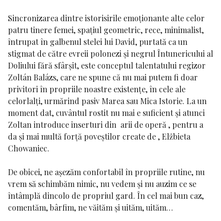
Sincronizarea dintre istorisirile emoționante alte celor
patru tinere femei, spațiul geometric, rece, minimalist,
întrupat în galbenul stelei lui David, purtată ca un
stigmat de către evreii polonezi și negrul Întunericului al
Doliului fără sfârșit, este conceptul talentatului regizor
Zoltán Balázs, care ne spune că nu mai putem fi doar
privitori în propriile noastre existențe, în cele ale
celorlalți, urmărind pasiv Marea sau Mica Istorie. La un
moment dat, cuvântul rostit nu mai e suficient și atunci
Zoltan introduce inserturi din arii de operă , pentru a
da și mai multă forță poveștilor create de ,
Elżbieta
Chowaniec.
De obicei, ne așezăm confortabil în propriile rutine, nu
vrem să schimbăm nimic, nu vedem și nu auzim ce se
întâmplă dincolo de propriul gard. În cel mai bun caz,
comentăm, bârfim, ne văităm și uităm, uităm…