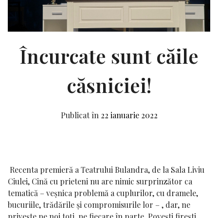
Încurcate sunt căile
căsniciei!
Publicat în
22 ianuarie 2022
Recenta premieră a Teatrului Bulandra, de la Sala Liviu
Ciulei,
Cină cu prieteni
nu are nimic surprinzător ca
tematică – veșnica problemă a cuplurilor, cu dramele,
bucuriile, trădările și compromisurile lor – , dar, ne
privește pe noi toți, pe fiecare în parte. Povești firești,