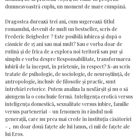
dumneavoastră cuplu, un moment de mare cumpănă.
Dragostea durează trei ani, cum sugerează titlul
romanului, devenit de mult un bestseller, scris de
Frederic Beigbeder ? Este posibilă iubirea și după o
căsnicie de 15 ani sau mai mult? Sau e vorba doar de
rutină și de frica de a explora noi teritorii sau pur și
simplu e vorba despre Responsabilitate, transformarea
iubirii de la început, în prietenie, în respect? S-au scris
tratate de psihologie, de sociologie, de neuroștiință, de
antropologie, inclusiv de filosofie și practic, sunt
întrebări retorice. Putem analiza la nesfârșit și nu o să
ajungem la o concluzie fermă. Inteligența erotică versus
inteligența domestică, sexualitate versus iubire, familie
versus parteneriat – un fenomen în rândul noii
generații, care nu prea mai crede în instituția căsătoriei
– , nu doar două fațete ale lui Ianus, ci mii de fațete ale
lui Eros.