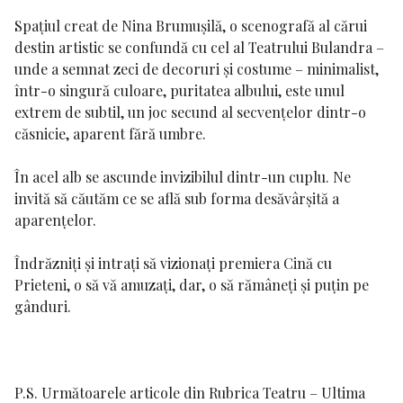
Spațiul creat de Nina Brumușilă, o scenografă al cărui
destin artistic se confundă cu cel al Teatrului Bulandra –
unde a semnat zeci de decoruri și costume – minimalist,
într-o singură culoare, puritatea albului, este unul
extrem de subtil, un joc secund al secvențelor dintr-o
căsnicie, aparent fără umbre.
În acel alb se ascunde invizibilul dintr-un cuplu. Ne
invită să căutăm ce se află sub forma desăvârșită a
aparențelor.
Îndrăzniți și intrați să vizionați premiera
Cină cu
Prieteni
, o să vă amuzați, dar, o să rămâneți și puțin pe
gânduri.
P.S.
Următoarele articole din Rubrica Teatru –
Ultima