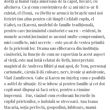
doriți și luând viața amoroasă de la capăt, fiecare, cu
altcineva. Ca și cum conviețuirea de 12 ani nici n-ar fi
existat, el (Tom), ea (Beth) se aruncă în brațele unei noi
fericiri (nu știm pentru cât timp!) Celălalt cuplu, el
(Gabe), ea (Karen), modelul de familie tradițională,
pentru care jurământul căsătoriei e sacru – evident, în
numele acestui jurământ se ascund multe compromisuri,
mici conflicte, mici secrete – este șocat de vestea primită
de la prietenii lor. Drama sau eliberarea din instituția
căsătoriei, în funcție de cum ne raportăm la acest aspect
al vieții, este mai întâi relatat de Beth, interpretată
magistral de
Andreea Bibiri
și mai apoi, de Tom, personaj
carismatic, căruia îi dă culoare, nerv, ironie și autoironie,
Vlad Zamfirescu
. Gabe și Karen nu înțeleg cum e posibilă
o astfel de situație. Ei se iubesc și pentru familie și cei doi
copii sunt dispuși să facă orice, pentru a rămâne
împreună. Dar, văzând cum evoluează lucrurile în
cuplul prietenilor, o îndoială se strecoară
. Ana Ioana
Macaria
, soția perfectă, gospodină, iubitoare, mamă