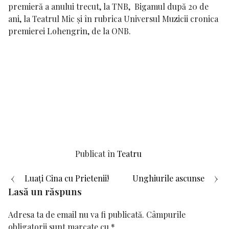
premieră a anului trecut, la TNB
,
Bigamul după 20 de
ani, la Teatrul Mic
și în rubrica Universul Muzicii cronica
premierei
Lohengrin,
de la ONB.
Publicat în
Teatru
Navigare
Luați Cina cu Prietenii!
Unghiurile ascunse
Lasă un răspuns
în
Adresa ta de email nu va fi publicată.
Câmpurile
articole
obligatorii sunt marcate cu
*