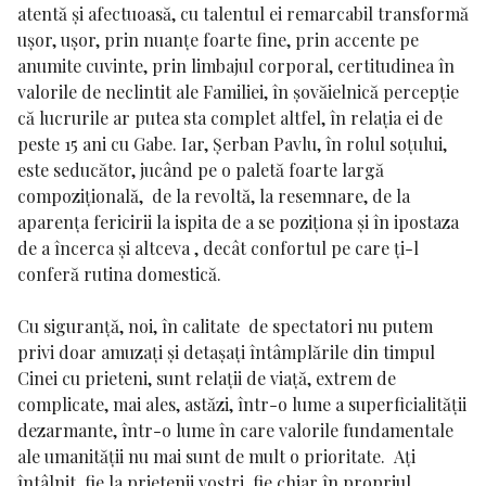
atentă și afectuoasă, cu talentul ei remarcabil transformă
ușor, ușor, prin nuanțe foarte fine, prin accente pe
anumite cuvinte, prin limbajul corporal, certitudinea în
valorile de neclintit ale Familiei, în șovăielnică percepție
că lucrurile ar putea sta complet altfel, în relația ei de
peste 15 ani cu Gabe. Iar,
Șerban Pavlu
, în rolul soțului,
este seducător, jucând pe o paletă foarte largă
compozițională, de la revoltă, la resemnare, de la
aparența fericirii la ispita de a se poziționa și în ipostaza
de a încerca și altceva , decât confortul pe care ți-l
conferă rutina domestică.
Cu siguranță, noi, în calitate de spectatori nu putem
privi doar amuzați și detașați întâmplările din timpul
Cinei cu prieteni, sunt relații de viață, extrem de
complicate, mai ales, astăzi, într-o lume a superficialității
dezarmante, într-o lume în care valorile fundamentale
ale umanității nu mai sunt de mult o prioritate. Ați
întâlnit, fie la prietenii voștri, fie chiar în propriul