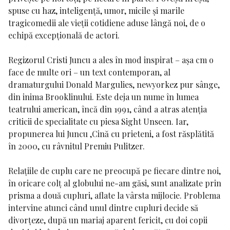
spuse cu haz, inteligență, umor, micile și marile
tragicomedii ale vieții cotidiene aduse lângă noi, de o
echipă excepțională de actori.
Regizorul
Cristi Juncu
a ales în mod inspirat – așa cm o
face de multe ori – un text contemporan, al
dramaturgului
Donald Margulies
, newyorkez pur sânge,
din inima Brooklinului. Este deja un nume în lumea
teatrului american, încă din 1991, când a atras atenția
criticii de specialitate cu piesa
Sight Unseen
. Iar,
propunerea lui Juncu ,Cină cu prieteni, a fost răsplătită
în 2000, cu râvnitul Premiu Pulitzer.
Relațiile de cuplu care ne preocupă pe fiecare dintre noi,
în oricare colț al globului ne-am găsi, sunt analizate prin
prisma a două cupluri, aflate la vârsta mijlocie. Problema
intervine atunci când unul dintre cupluri decide să
divorțeze, după un mariaj aparent fericit, cu doi copii